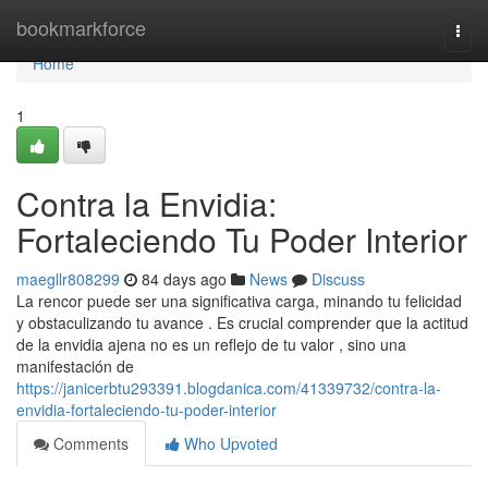
Home
bookmarkforce
Togg
navi
Home
1
Contra la Envidia:
Fortaleciendo Tu Poder Interior
maegllr808299
84 days ago
News
Discuss
La rencor puede ser una significativa carga, minando tu felicidad
y obstaculizando tu avance . Es crucial comprender que la actitud
de la envidia ajena no es un reflejo de tu valor , sino una
manifestación de
https://janicerbtu293391.blogdanica.com/41339732/contra-la-
envidia-fortaleciendo-tu-poder-interior
Comments
Who Upvoted