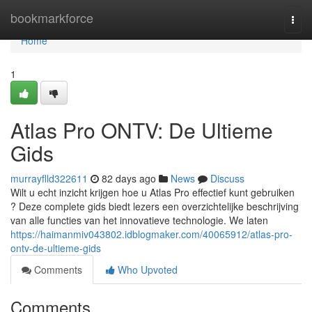
Home
bookmarkforce
Togg
navi
Home
1
Atlas Pro ONTV: De Ultieme
Gids
murrayflld322611
82 days ago
News
Discuss
Wilt u echt inzicht krijgen hoe u Atlas Pro effectief kunt gebruiken
? Deze complete gids biedt lezers een overzichtelijke beschrijving
van alle functies van het innovatieve technologie. We laten
https://haimanmiv043802.idblogmaker.com/40065912/atlas-pro-
ontv-de-ultieme-gids
Comments
Who Upvoted
Comments