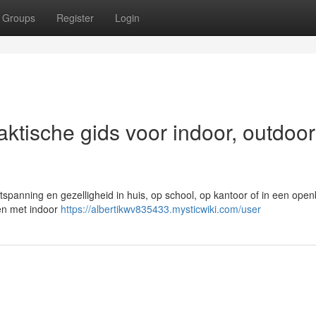
Groups
Register
Login
raktische gids voor indoor, outdoo
ntspanning en gezelligheid in huis, op school, op kantoor of in een ope
den met indoor
https://albertikwv835433.mysticwiki.com/user