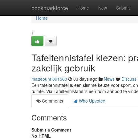
Home
bookmarkforce
Home
New
Submit
Home
1
Tafeltennistafel kiezen: p
zakelijk gebruik
matteounrl891560
83 days ago
News
Discuss
Een tafeltennistafel is een slimme keuze voor sport, o
ruimte. Via Tafeltennistafel is een ruim aanbod te vin
Comments
Who Upvoted
Comments
Submit a Comment
No HTML