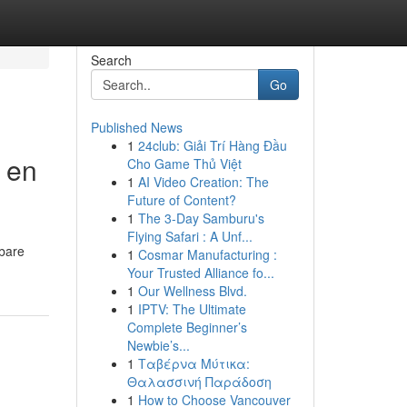
Search
Go
Published News
1
24club: Giải Trí Hàng Đầu
r en
Cho Game Thủ Việt
1
AI Video Creation: The
Future of Content?
1
The 3-Day Samburu's
Flying Safari : A Unf...
nbare
1
Cosmar Manufacturing :
Your Trusted Alliance fo...
1
Our Wellness Blvd.
1
IPTV: The Ultimate
Complete Beginner’s
Newbie’s...
1
Ταβέρνα Μύτικα:
Θαλασσινή Παράδοση
1
How to Choose Vancouver