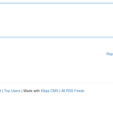
Rep
d
|
Top Users
| Made with
Kliqqi CMS
|
All RSS Feeds