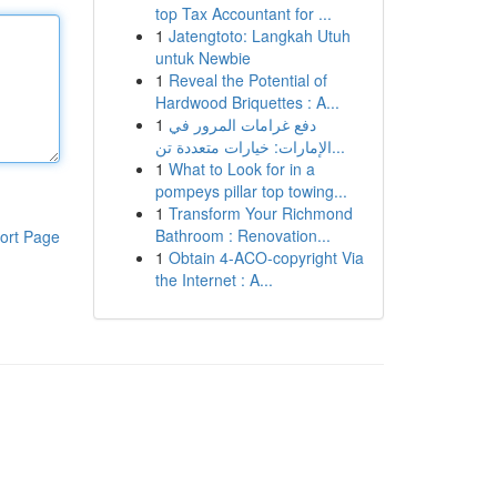
top Tax Accountant for ...
1
Jatengtoto: Langkah Utuh
untuk Newbie
1
Reveal the Potential of
Hardwood Briquettes : A...
1
دفع غرامات المرور في
الإمارات: خيارات متعددة تن...
1
What to Look for in a
pompeys pillar top towing...
1
Transform Your Richmond
Bathroom : Renovation...
ort Page
1
Obtain 4-ACO-copyright Via
the Internet : A...