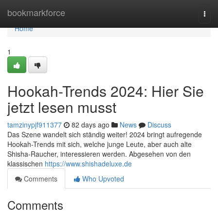
Home
bookmarkforce
Togg
navi
Home
1
Hookah-Trends 2024: Hier Sie
jetzt lesen musst
tamzinypjf911377
82 days ago
News
Discuss
Das Szene wandelt sich ständig weiter! 2024 bringt aufregende
Hookah-Trends mit sich, welche junge Leute, aber auch alte
Shisha-Raucher, interessieren werden. Abgesehen von den
klassischen
https://www.shishadeluxe.de
Comments
Who Upvoted
Comments