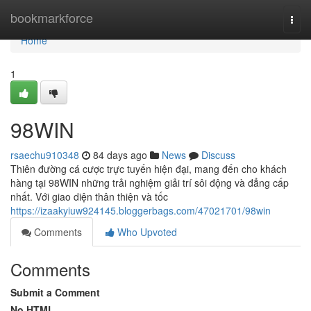
Home
bookmarkforce
Togg
navi
Home
1
98WIN
rsaechu910348
84 days ago
News
Discuss
Thiên đường cá cược trực tuyến hiện đại, mang đến cho khách
hàng tại 98WIN những trải nghiệm giải trí sôi động và đẳng cấp
nhất. Với giao diện thân thiện và tốc
https://izaakyiuw924145.bloggerbags.com/47021701/98win
Comments
Who Upvoted
Comments
Submit a Comment
No HTML