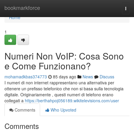
Home
bookmarkforce
Togg
navi
Home
1
Numeri Non VoIP: Cosa Sono
e Come Funzionano?
mohamadkbas374773
85 days ago
News
Discuss
I numeri di non internet rappresentano una alternativa per
ottenere un prefisso telefonico che non si basa sulla tecnologia
digitale. Originariamente , questi numeri di telefono erano
collegati a
https://berthahpoj056189.wikitelevisions.com/user
Comments
Who Upvoted
Comments