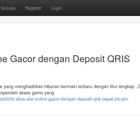
Groups
Register
Login
ine Gacor dengan Deposit QRIS
ne yang menghadirkan hiburan bermain terbaru dengan fitur lengkap .
emperoleh akses game yang
5000-situs-slot-online-gacor-dengan-deposit-qris-cepat-24-jam