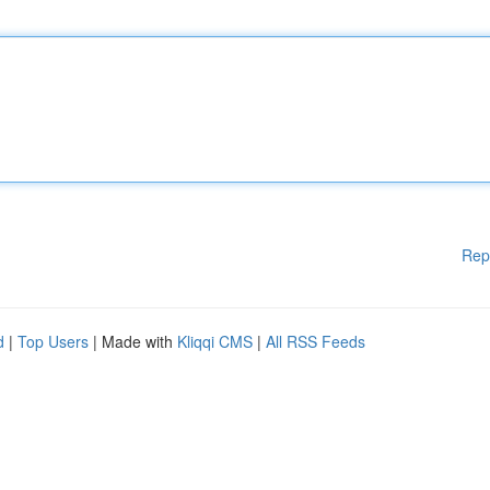
Rep
d
|
Top Users
| Made with
Kliqqi CMS
|
All RSS Feeds