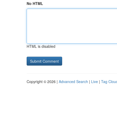
No HTML
HTML is disabled
Copyright © 2026 |
Advanced Search
|
Live
|
Tag Clou