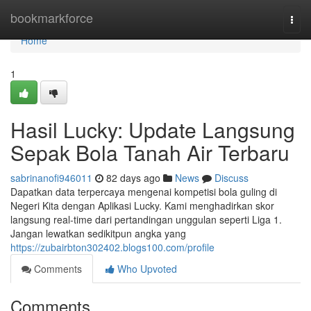
Home
bookmarkforce
Togg
navi
Home
1
Hasil Lucky: Update Langsung
Sepak Bola Tanah Air Terbaru
sabrinanofi946011
82 days ago
News
Discuss
Dapatkan data terpercaya mengenai kompetisi bola guling di
Negeri Kita dengan Aplikasi Lucky. Kami menghadirkan skor
langsung real-time dari pertandingan unggulan seperti Liga 1.
Jangan lewatkan sedikitpun angka yang
https://zubairbton302402.blogs100.com/profile
Comments
Who Upvoted
Comments