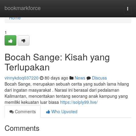
Home
bookmarkforce
Togg
navi
Home
1
Bocah Sange: Kisah yang
Terlupakan
vinnykdoq037220
80 days ago
News
Discuss
Bocah Sange, merupakan sebuah cerita yang sudah lama hilang
dari ingatan masyarakat . Narasi ini berasal dari pedalaman
Kalimantan, menceritakan tentang seorang anak kampung yang
memiliki kekuatan luar biasa
https://solply99.live/
Comments
Who Upvoted
Comments