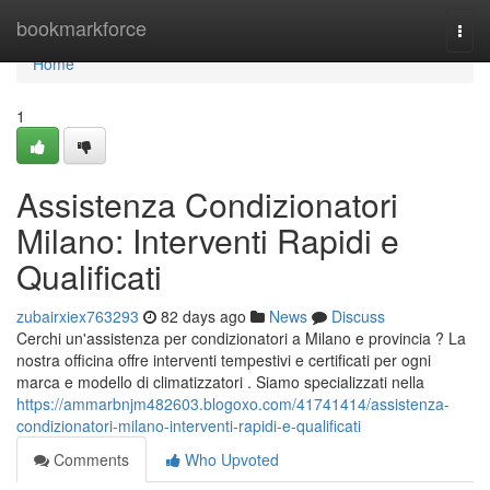
Home
bookmarkforce
Togg
navi
Home
1
Assistenza Condizionatori
Milano: Interventi Rapidi e
Qualificati
zubairxiex763293
82 days ago
News
Discuss
Cerchi un'assistenza per condizionatori a Milano e provincia ? La
nostra officina offre interventi tempestivi e certificati per ogni
marca e modello di climatizzatori . Siamo specializzati nella
https://ammarbnjm482603.blogoxo.com/41741414/assistenza-
condizionatori-milano-interventi-rapidi-e-qualificati
Comments
Who Upvoted