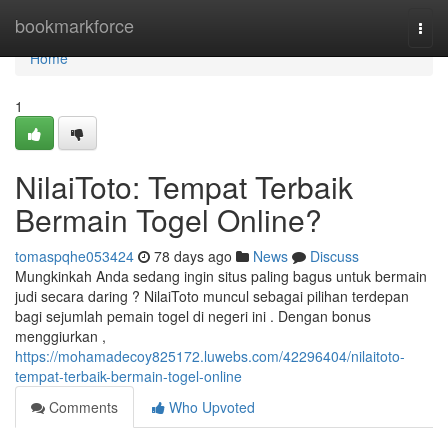
Home
bookmarkforce
Togg
navi
Home
1
NilaiToto: Tempat Terbaik
Bermain Togel Online?
tomaspqhe053424
78 days ago
News
Discuss
Mungkinkah Anda sedang ingin situs paling bagus untuk bermain
judi secara daring ? NilaiToto muncul sebagai pilihan terdepan
bagi sejumlah pemain togel di negeri ini . Dengan bonus
menggiurkan ,
https://mohamadecoy825172.luwebs.com/42296404/nilaitoto-
tempat-terbaik-bermain-togel-online
Comments
Who Upvoted