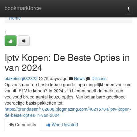
Home
bookmarkforce
Togg
navi
Home
1
Iptv Kopen: De Beste Opties in
van 2024
blakeincq632322
79 days ago
News
Discuss
Op zoek naar de beste ideale goede topp mogelijkheden voor om
vanuit IPTV te kopen? In 2024 zijn bieden heeft de markt een
veelvoud breed aantal keuze opties. Van betaalbare goedkope
voordelige basis pakketten tot
https://brendaeimf162608.blogmazing.com/40215764/iptv-kopen-
de-beste-opties-in-van-2024
Comments
Who Upvoted