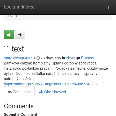
Home
bookmarkforce
Togg
navi
Home
1
```text
margielvmq643691
76 days ago
News
Discuss
Zámková dlažba: Kompletný Úplný Podrobný sprievodca
inštaláciou pokládkou prácami Pokládka zámečnej dlažby môže
byť vzhľadom zo začiatku náročná, ale s pravými správnymi
potrebnými nástrojmi
https://aadamsjsi508561.angelinsblog.com/40087746/text
Comments
Who Upvoted
Comments
Submit a Comment