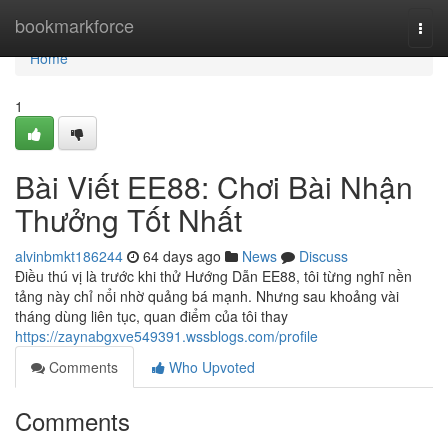
Home
bookmarkforce
Togg
navi
Home
1
Bài Viết EE88: Chơi Bài Nhận
Thưởng Tốt Nhất
alvinbmkt186244
64 days ago
News
Discuss
Điều thú vị là trước khi thử Hướng Dẫn EE88, tôi từng nghĩ nền
tảng này chỉ nổi nhờ quảng bá mạnh. Nhưng sau khoảng vài
tháng dùng liên tục, quan điểm của tôi thay
https://zaynabgxve549391.wssblogs.com/profile
Comments
Who Upvoted
Comments