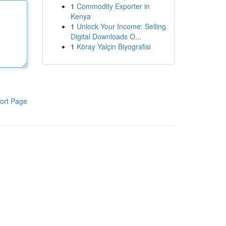
1
Commodity Exporter in
Kenya
1
Unlock Your Income: Selling
Digital Downloads O...
1
Köray Yalçin Biyografisi
ort Page