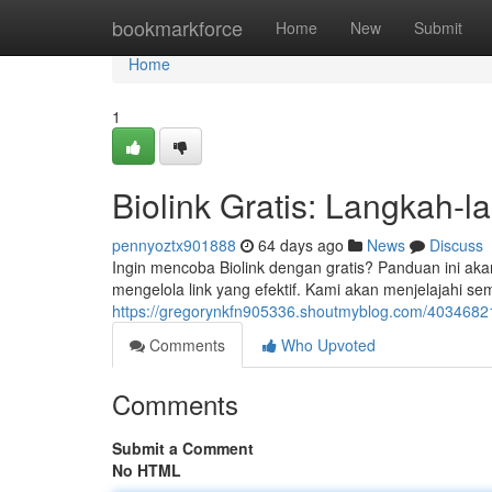
Home
bookmarkforce
Home
New
Submit
Home
1
Biolink Gratis: Langkah-
pennyoztx901888
64 days ago
News
Discuss
Ingin mencoba Biolink dengan gratis? Panduan ini akan
mengelola link yang efektif. Kami akan menjelajahi semu
https://gregorynkfn905336.shoutmyblog.com/40346821/
Comments
Who Upvoted
Comments
Submit a Comment
No HTML