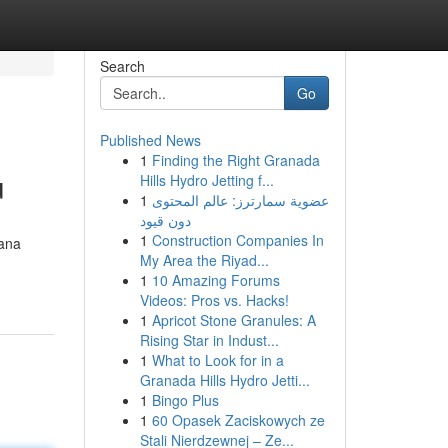
Search
Go
Published News
1
Finding the Right Granada
u
Hills Hydro Jetting f...
1
عضوية سمارترز: عالم المحتوى
دون قيود
1
Construction Companies In
mana
My Area the Riyad...
1
10 Amazing Forums
Videos: Pros vs. Hacks!
1
Apricot Stone Granules: A
Rising Star in Indust...
1
What to Look for in a
Granada Hills Hydro Jetti...
1
Bingo Plus
1
60 Opasek Zaciskowych ze
Stali Nierdzewnej – Ze...