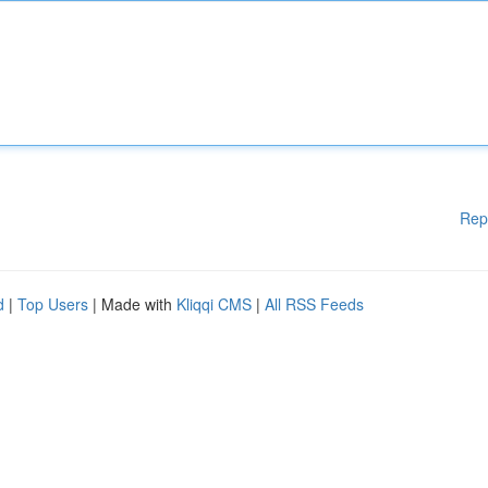
Rep
d
|
Top Users
| Made with
Kliqqi CMS
|
All RSS Feeds