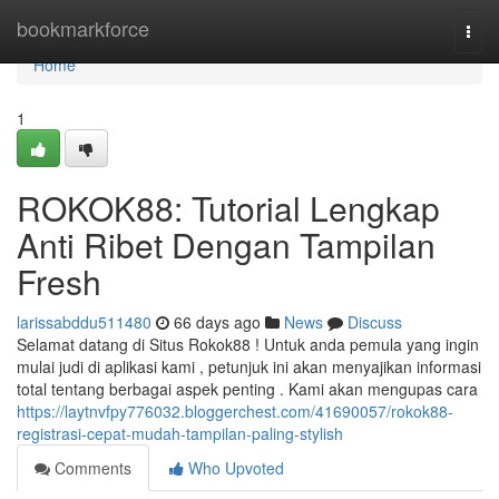
Home
bookmarkforce
Togg
navi
Home
1
ROKOK88: Tutorial Lengkap
Anti Ribet Dengan Tampilan
Fresh
larissabddu511480
66 days ago
News
Discuss
Selamat datang di Situs Rokok88 ! Untuk anda pemula yang ingin
mulai judi di aplikasi kami , petunjuk ini akan menyajikan informasi
total tentang berbagai aspek penting . Kami akan mengupas cara
https://laytnvfpy776032.bloggerchest.com/41690057/rokok88-
registrasi-cepat-mudah-tampilan-paling-stylish
Comments
Who Upvoted