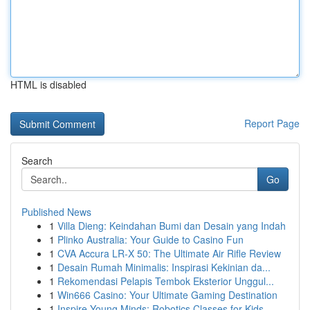
HTML is disabled
Report Page
Search
Go
Published News
1
Villa Dieng: Keindahan Bumi dan Desain yang Indah
1
Plinko Australia: Your Guide to Casino Fun
1
CVA Accura LR-X 50: The Ultimate Air Rifle Review
1
Desain Rumah Minimalis: Inspirasi Kekinian da...
1
Rekomendasi Pelapis Tembok Eksterior Unggul...
1
Win666 Casino: Your Ultimate Gaming Destination
1
Inspire Young Minds: Robotics Classes for Kids