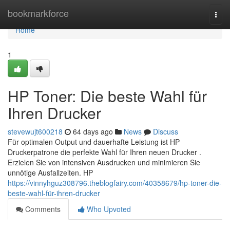
Home
bookmarkforce
Togg
navi
Home
1
HP Toner: Die beste Wahl für
Ihren Drucker
stevewujt600218
64 days ago
News
Discuss
Für optimalen Output und dauerhafte Leistung ist HP
Druckerpatrone die perfekte Wahl für Ihren neuen Drucker .
Erzielen Sie von intensiven Ausdrucken und minimieren Sie
unnötige Ausfallzeiten. HP
https://vinnyhguz308796.theblogfairy.com/40358679/hp-toner-die-
beste-wahl-für-ihren-drucker
Comments
Who Upvoted