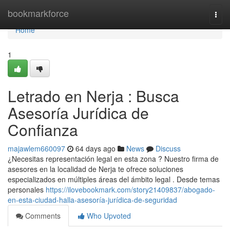
Home
bookmarkforce
Togg
navi
Home
1
Letrado en Nerja : Busca
Asesoría Jurídica de
Confianza
majawlem660097
64 days ago
News
Discuss
¿Necesitas representación legal en esta zona ? Nuestro firma de
asesores en la localidad de Nerja te ofrece soluciones
especializados en múltiples áreas del ámbito legal . Desde temas
personales
https://ilovebookmark.com/story21409837/abogado-
en-esta-ciudad-halla-asesoría-jurídica-de-seguridad
Comments
Who Upvoted