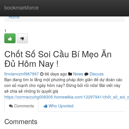
Home
bookmarkforce
Home
1
Chốt Số Soi Cầu Bí Mẹo Ăn
Đủ Hôm Nay !
finnianvzmf987997
66 days ago
News
Discuss
Bạn đang tìm lo lắng một phương pháp đơn giản để dự đoán các
con số mạnh cho ngày hôm nay? Đừng bối rối nữa! Bài viết này
sẽ chia sẻ những bí quyết giá
https://cormaccuhg008305.homewikia.com/12297941/chốt_số_so
Comments
Who Upvoted
Comments