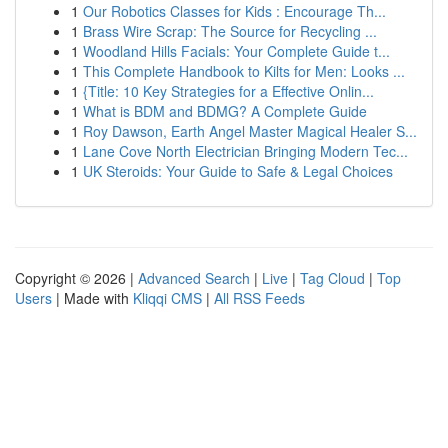
1
Our Robotics Classes for Kids : Encourage Th...
1
Brass Wire Scrap: The Source for Recycling ...
1
Woodland Hills Facials: Your Complete Guide t...
1
This Complete Handbook to Kilts for Men: Looks ...
1
{Title: 10 Key Strategies for a Effective Onlin...
1
What is BDM and BDMG? A Complete Guide
1
Roy Dawson, Earth Angel Master Magical Healer S...
1
Lane Cove North Electrician Bringing Modern Tec...
1
UK Steroids: Your Guide to Safe & Legal Choices
Copyright © 2026 |
Advanced Search
|
Live
|
Tag Cloud
|
Top
Users
| Made with
Kliqqi CMS
|
All RSS Feeds