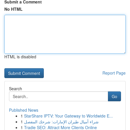
Submit a Comment
No HTML
HTML is disabled
Report Page
Search
Go
Published News
1
StarShare IPTV: Your Gateway to Worldwide E...
1
شراء أميال طيران الإمارات: شرحك المفصل
1
Tradie SEO: Attract More Clients Online