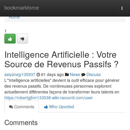
Home
bookmarkforce
Togg
navi
Home
1
Intelligence Artificielle : Votre
Source de Revenus Passifs ?
asiyanejy135937
61 days ago
News
Discuss
L'"intelligence artificielles" devient la outil efficace pour générer
des revenus passifs. De nombreuses personnes explorent
actuellement différentes façons de transformer leurs talents en
https://robertgjhm133538.wiki-racconti.com/user
Comments
Who Upvoted
Comments