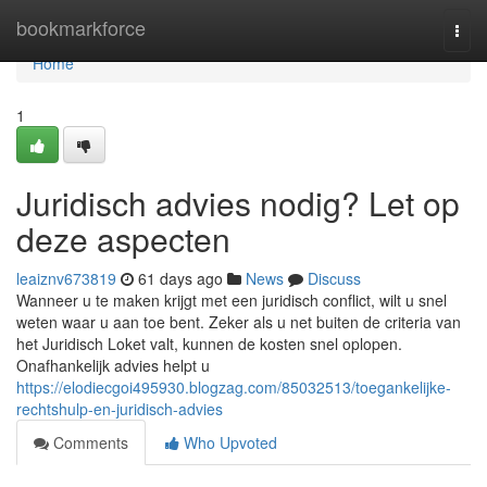
Home
bookmarkforce
Togg
navi
Home
1
Juridisch advies nodig? Let op
deze aspecten
leaiznv673819
61 days ago
News
Discuss
Wanneer u te maken krijgt met een juridisch conflict, wilt u snel
weten waar u aan toe bent. Zeker als u net buiten de criteria van
het Juridisch Loket valt, kunnen de kosten snel oplopen.
Onafhankelijk advies helpt u
https://elodiecgoi495930.blogzag.com/85032513/toegankelijke-
rechtshulp-en-juridisch-advies
Comments
Who Upvoted