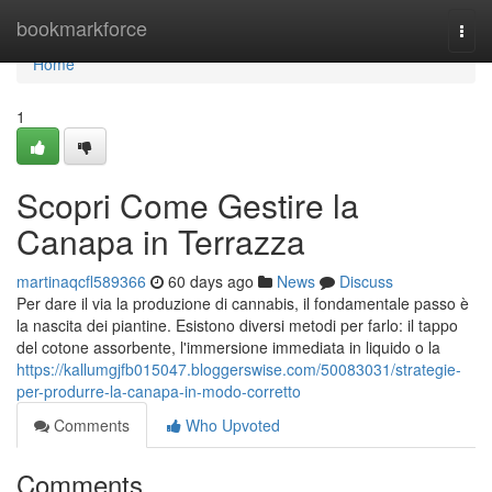
Home
bookmarkforce
Togg
navi
Home
1
Scopri Come Gestire la
Canapa in Terrazza
martinaqcfl589366
60 days ago
News
Discuss
Per dare il via la produzione di cannabis, il fondamentale passo è
la nascita dei piantine. Esistono diversi metodi per farlo: il tappo
del cotone assorbente, l'immersione immediata in liquido o la
https://kallumgjfb015047.bloggerswise.com/50083031/strategie-
per-produrre-la-canapa-in-modo-corretto
Comments
Who Upvoted
Comments