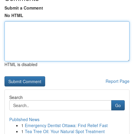
Submit a Comment
No HTML
HTML is disabled
Report Page
Search
Go
Published News
1
Emergency Dentist Ottawa: Find Relief Fast
1
Tea Tree Oil: Your Natural Spot Treatment