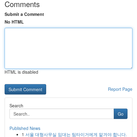
Comments
Submit a Comment
No HTML
HTML is disabled
Report Page
Search
Go
Published News
1
서울 대형사무실 임대는 팀타이거에게 맡겨야 합니다.