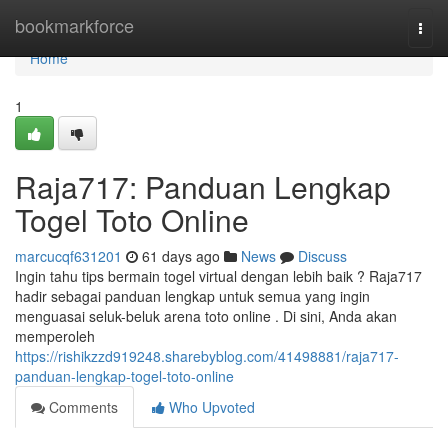
Home
bookmarkforce
Togg
navi
Home
1
Raja717: Panduan Lengkap
Togel Toto Online
marcucqf631201
61 days ago
News
Discuss
Ingin tahu tips bermain togel virtual dengan lebih baik ? Raja717
hadir sebagai panduan lengkap untuk semua yang ingin
menguasai seluk-beluk arena toto online . Di sini, Anda akan
memperoleh
https://rishikzzd919248.sharebyblog.com/41498881/raja717-
panduan-lengkap-togel-toto-online
Comments
Who Upvoted