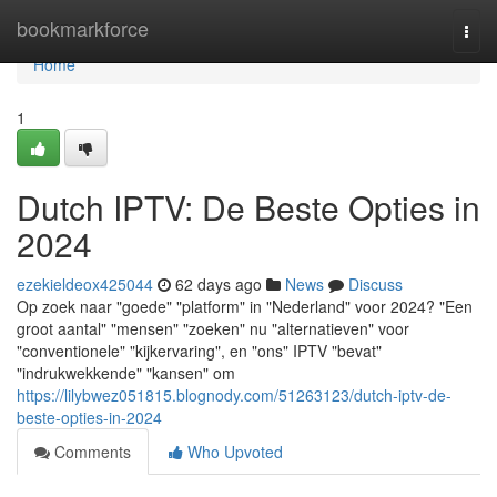
Home
bookmarkforce
Togg
navi
Home
1
Dutch IPTV: De Beste Opties in
2024
ezekieldeox425044
62 days ago
News
Discuss
Op zoek naar "goede" "platform" in "Nederland" voor 2024? "Een
groot aantal" "mensen" "zoeken" nu "alternatieven" voor
"conventionele" "kijkervaring", en "ons" IPTV "bevat"
"indrukwekkende" "kansen" om
https://lilybwez051815.blognody.com/51263123/dutch-iptv-de-
beste-opties-in-2024
Comments
Who Upvoted