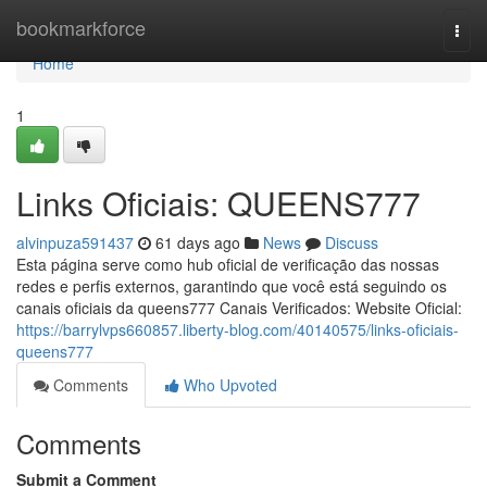
Home
bookmarkforce
Togg
navi
Home
1
Links Oficiais: QUEENS777
alvinpuza591437
61 days ago
News
Discuss
Esta página serve como hub oficial de verificação das nossas
redes e perfis externos, garantindo que você está seguindo os
canais oficiais da queens777 Canais Verificados: Website Oficial:
https://barrylvps660857.liberty-blog.com/40140575/links-oficiais-
queens777
Comments
Who Upvoted
Comments
Submit a Comment