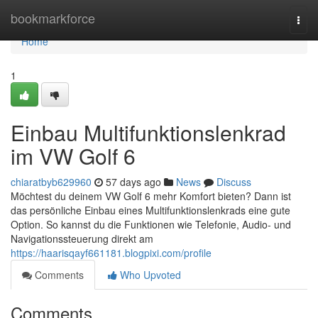
Home
bookmarkforce
Togg
navi
Home
1
Einbau Multifunktionslenkrad
im VW Golf 6
chiaratbyb629960
57 days ago
News
Discuss
Möchtest du deinem VW Golf 6 mehr Komfort bieten? Dann ist
das persönliche Einbau eines Multifunktionslenkrads eine gute
Option. So kannst du die Funktionen wie Telefonie, Audio- und
Navigationssteuerung direkt am
https://haarisqayf661181.blogpixi.com/profile
Comments
Who Upvoted
Comments