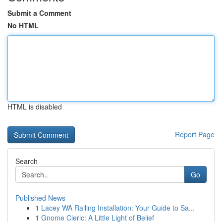
Submit a Comment
No HTML
HTML is disabled
Report Page
Search
Go
Published News
1
Lacey WA Railing Installation: Your Guide to Sa...
1
Gnome Cleric: A Little Light of Belief