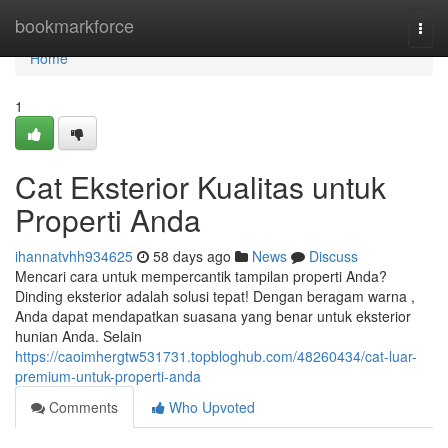
Home
bookmarkforce
Togg
navi
Home
1
Cat Eksterior Kualitas untuk
Properti Anda
ihannatvhh934625
58 days ago
News
Discuss
Mencari cara untuk mempercantik tampilan properti Anda?
Dinding eksterior adalah solusi tepat! Dengan beragam warna ,
Anda dapat mendapatkan suasana yang benar untuk eksterior
hunian Anda. Selain
https://caoimhergtw531731.topbloghub.com/48260434/cat-luar-
premium-untuk-properti-anda
Comments
Who Upvoted