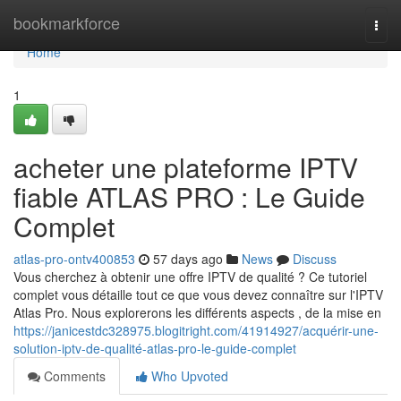
Home
bookmarkforce
Togg
navi
Home
1
acheter une plateforme IPTV
fiable ATLAS PRO : Le Guide
Complet
atlas-pro-ontv400853
57 days ago
News
Discuss
Vous cherchez à obtenir une offre IPTV de qualité ? Ce tutoriel
complet vous détaille tout ce que vous devez connaître sur l'IPTV
Atlas Pro. Nous explorerons les différents aspects , de la mise en
https://janicestdc328975.blogitright.com/41914927/acquérir-une-
solution-iptv-de-qualité-atlas-pro-le-guide-complet
Comments
Who Upvoted