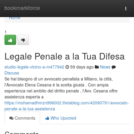
Home
bookmarkforce
Togg
navi
Home
1
Legale Penale a la Tua Difesa
studio-legale-vicino-a-m477942
59 days ago
News
Discuss
Se hai bisogno di un avvocato penalista a Milano, la città,
l'Avvocato Elena Cesana è la scelta giusta . Con ampia
esperienza nel ambito del diritto penale , l'Avv. Cesana offre
assistenza esperta a
https://mohamadhmzn996002.theisblog.com/42090791/avvocato-
penale-a-la-tua-assistenza
Comments
Who Upvoted
Comments