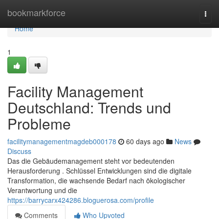
Home
bookmarkforce
Togg
navi
Home
1
Facility Management
Deutschland: Trends und
Probleme
facilitymanagementmagdeb000178
60 days ago
News
Discuss
Das die Gebäudemanagement steht vor bedeutenden
Herausforderung . Schlüssel Entwicklungen sind die digitale
Transformation, die wachsende Bedarf nach ökologischer
Verantwortung und die
https://barrycarx424286.bloguerosa.com/profile
Comments
Who Upvoted