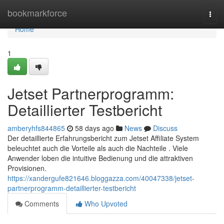
Home
bookmarkforce
Togg
navi
Home
1
Jetset Partnerprogramm:
Detaillierter Testbericht
amberyhfs844865
58 days ago
News
Discuss
Der detaillierte Erfahrungsbericht zum Jetset Affiliate System
beleuchtet auch die Vorteile als auch die Nachteile . Viele
Anwender loben die intuitive Bedienung und die attraktiven
Provisionen.
https://xandergufe821646.bloggazza.com/40047338/jetset-
partnerprogramm-detaillierter-testbericht
Comments
Who Upvoted