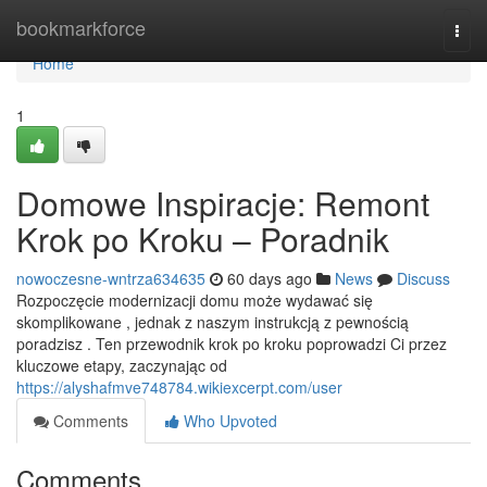
Home
bookmarkforce
Togg
navi
Home
1
Domowe Inspiracje: Remont
Krok po Kroku – Poradnik
nowoczesne-wntrza634635
60 days ago
News
Discuss
Rozpoczęcie modernizacji domu może wydawać się
skomplikowane , jednak z naszym instrukcją z pewnością
poradzisz . Ten przewodnik krok po kroku poprowadzi Ci przez
kluczowe etapy, zaczynając od
https://alyshafmve748784.wikiexcerpt.com/user
Comments
Who Upvoted
Comments