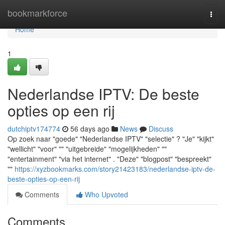
Home
bookmarkforce
Togg
navi
Home
1
Nederlandse IPTV: De beste
opties op een rij
dutchiptv174774
56 days ago
News
Discuss
Op zoek naar "goede" "Nederlandse IPTV" "selectie" ? "Je" "kijkt"
"wellicht" "voor" "" "uitgebreide" "mogelijkheden" ""
"entertainment" "via het internet" . "Deze" "blogpost" "bespreekt"
""
https://xyzbookmarks.com/story21423183/nederlandse-iptv-de-
beste-opties-op-een-rij
Comments
Who Upvoted
Comments