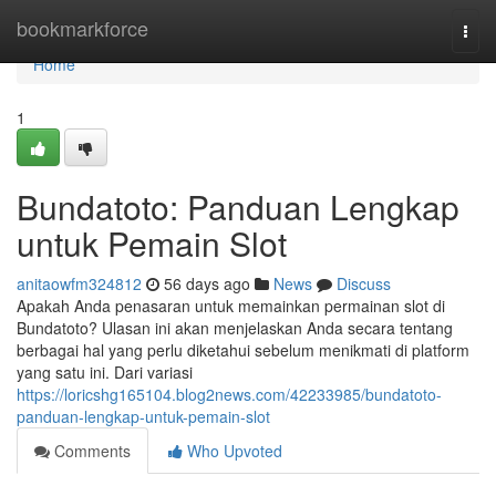
Home
bookmarkforce
Togg
navi
Home
1
Bundatoto: Panduan Lengkap
untuk Pemain Slot
anitaowfm324812
56 days ago
News
Discuss
Apakah Anda penasaran untuk memainkan permainan slot di
Bundatoto? Ulasan ini akan menjelaskan Anda secara tentang
berbagai hal yang perlu diketahui sebelum menikmati di platform
yang satu ini. Dari variasi
https://loricshg165104.blog2news.com/42233985/bundatoto-
panduan-lengkap-untuk-pemain-slot
Comments
Who Upvoted