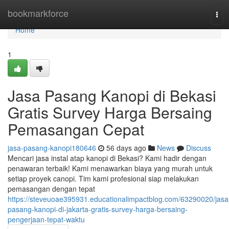
Home
bookmarkforce
Tog
navi
Home
1
Jasa Pasang Kanopi di Bekasi
Gratis Survey Harga Bersaing
Pemasangan Cepat
jasa-pasang-kanopi180646
56 days ago
News
Discuss
Mencari jasa instal atap kanopi di Bekasi? Kami hadir dengan
penawaran terbaik! Kami menawarkan biaya yang murah untuk
setiap proyek canopi. Tim kami profesional siap melakukan
pemasangan dengan tepat
https://steveuoae395931.educationalimpactblog.com/63290020/jasa
pasang-kanopi-di-jakarta-gratis-survey-harga-bersaing-
pengerjaan-tepat-waktu