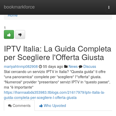
Home
bookmarkforce
Togg
navi
Home
1
IPTV Italia: La Guida Completa
per Scegliere l'Offerta Giusta
mariyahtnmp082908
55 days ago
News
Discuss
Stai cercando un servizio IPTV in Italia? "Questa guida" ti offre
"una panoramica" complete per "scegliere" l'"offerta" giusta.
"Numerosi" provider "presentano" servizi IPTV in "questo paese",
ma "è importante"
https://ihannaabds353983.ttblogs.com/21617979/iptv-italia-la-
guida-completa-per-scegliere-l-offerta-giusta
Comments
Who Upvoted