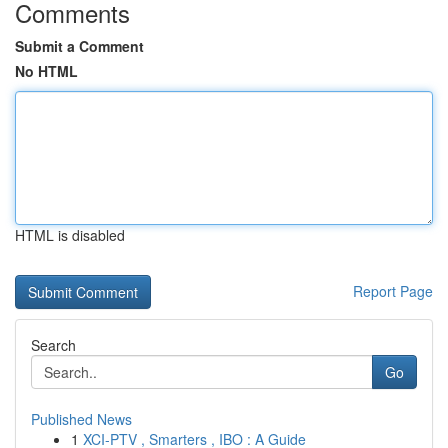
Comments
Submit a Comment
No HTML
HTML is disabled
Report Page
Search
Go
Published News
1
XCI-PTV , Smarters , IBO : A Guide