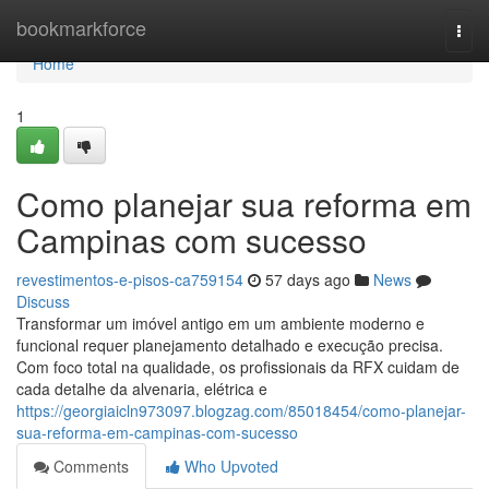
Home
bookmarkforce
Togg
navi
Home
1
Como planejar sua reforma em
Campinas com sucesso
revestimentos-e-pisos-ca759154
57 days ago
News
Discuss
Transformar um imóvel antigo em um ambiente moderno e
funcional requer planejamento detalhado e execução precisa.
Com foco total na qualidade, os profissionais da RFX cuidam de
cada detalhe da alvenaria, elétrica e
https://georgiaicln973097.blogzag.com/85018454/como-planejar-
sua-reforma-em-campinas-com-sucesso
Comments
Who Upvoted