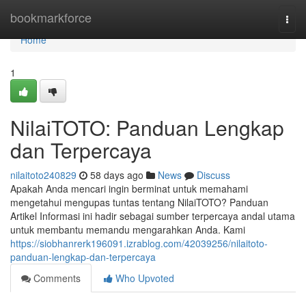
Home
bookmarkforce
Togg
navi
Home
1
NilaiTOTO: Panduan Lengkap
dan Terpercaya
nilaitoto240829
58 days ago
News
Discuss
Apakah Anda mencari ingin berminat untuk memahami
mengetahui mengupas tuntas tentang NilaiTOTO? Panduan
Artikel Informasi ini hadir sebagai sumber terpercaya andal utama
untuk membantu memandu mengarahkan Anda. Kami
https://siobhanrerk196091.izrablog.com/42039256/nilaitoto-
panduan-lengkap-dan-terpercaya
Comments
Who Upvoted