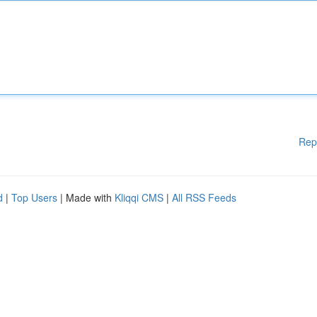
Rep
d
|
Top Users
| Made with
Kliqqi CMS
|
All RSS Feeds