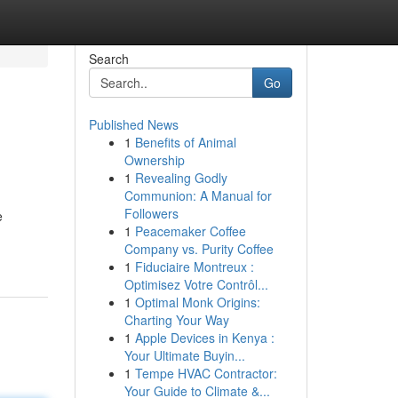
Search
Go
Published News
1
Benefits of Animal
Ownership
1
Revealing Godly
Communion: A Manual for
Followers
e
1
Peacemaker Coffee
Company vs. Purity Coffee
1
Fiduciaire Montreux :
Optimisez Votre Contrôl...
1
Optimal Monk Origins:
Charting Your Way
1
Apple Devices in Kenya :
Your Ultimate Buyin...
1
Tempe HVAC Contractor:
Your Guide to Climate &...