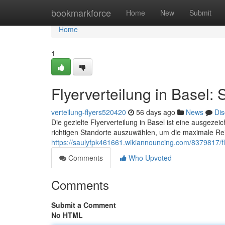
Home
bookmarkforce
Home
New
Submit
Home
1
Flyerverteilung in Basel: 
verteilung-flyers520420
56 days ago
News
Dis
Die gezielte Flyerverteilung in Basel ist eine ausgezeic
richtigen Standorte auszuwählen, um die maximale Rei
https://saulyfpk461661.wikiannouncing.com/8379817/f
Comments
Who Upvoted
Comments
Submit a Comment
No HTML