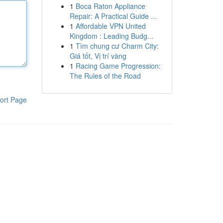
1
Boca Raton Appliance
Repair: A Practical Guide ...
1
Affordable VPN United
Kingdom : Leading Budg...
1
Tìm chung cư Charm City:
Giá tốt, Vị trí vàng
1
Racing Game Progression:
The Rules of the Road
ort Page