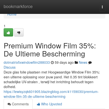
Home
bookmarkforce
Togg
navi
Home
1
Premium Window Film 35%:
De Ultieme Bescherming
dotmatrixfixwindowfilm288033
59 days ago
News
Discuss
Deze glas folie plaatsen met Hoogwaardige Window Film 35%:
een ultieme oplossing voor jouw pand. Het 0.35 tint blokkeert
schadelijke UV-stralen , terwijl het inrichting behoudt tegen
dofheid.
https://lewisyzqk601905.blazingblog.com/41159030/premium-
window-film-35-de-ultieme-bescherming
Comments
Who Upvoted