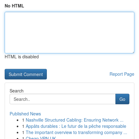
No HTML
HTML is disabled
Report Page
Search
Go
Published News
1
Nashville Structured Cabling: Ensuring Network ...
1
Appâts durables : Le futur de la pêche responsable
1
The important overview to transforming company ...
1
Cheap VPN UK