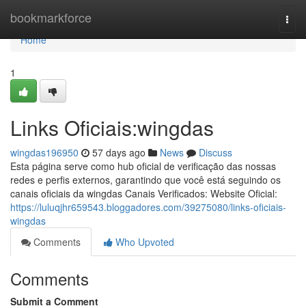
Home
bookmarkforce
Togg
navi
Home
1
Links Oficiais:wingdas
wingdas196950
57 days ago
News
Discuss
Esta página serve como hub oficial de verificação das nossas
redes e perfis externos, garantindo que você está seguindo os
canais oficiais da wingdas Canais Verificados: Website Oficial:
https://luluqjhr659543.bloggadores.com/39275080/links-oficiais-
wingdas
Comments
Who Upvoted
Comments
Submit a Comment