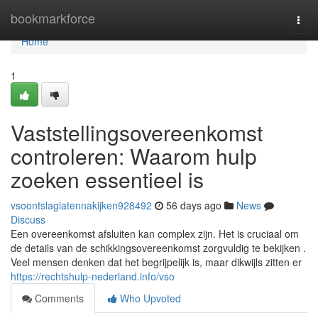
Home
bookmarkforce
Togg
navi
Home
1
Vaststellingsovereenkomst
controleren: Waarom hulp
zoeken essentieel is
vsoontslaglatennakijken928492
56 days ago
News
Discuss
Een overeenkomst afsluiten kan complex zijn. Het is cruciaal om
de details van de schikkingsovereenkomst zorgvuldig te bekijken .
Veel mensen denken dat het begrijpelijk is, maar dikwijls zitten er
https://rechtshulp-nederland.info/vso
Comments
Who Upvoted