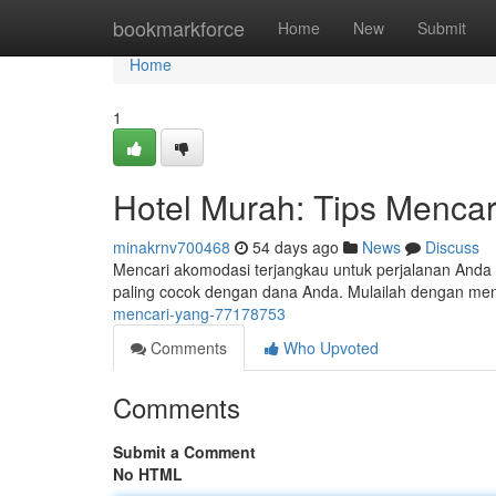
Home
bookmarkforce
Home
New
Submit
Home
1
Hotel Murah: Tips Mencar
minakrnv700468
54 days ago
News
Discuss
Mencari akomodasi terjangkau untuk perjalanan Anda
paling cocok dengan dana Anda. Mulailah dengan mengu
mencari-yang-77178753
Comments
Who Upvoted
Comments
Submit a Comment
No HTML