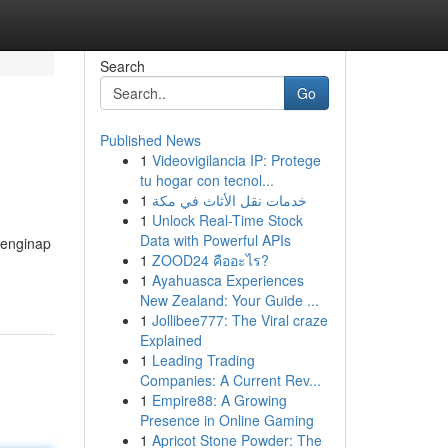
Search
Go
Published News
1
Videovigilancia IP: Protege
tu hogar con tecnol...
1
خدمات نقل الأثاث في مكة
1
Unlock Real-Time Stock
Data with Powerful APIs
menginap
1
ZOOD24 คืออะไร?
1
Ayahuasca Experiences
New Zealand: Your Guide ...
1
Jollibee777: The Viral craze
Explained
1
Leading Trading
Companies: A Current Rev...
1
Empire88: A Growing
Presence in Online Gaming
1
Apricot Stone Powder: The