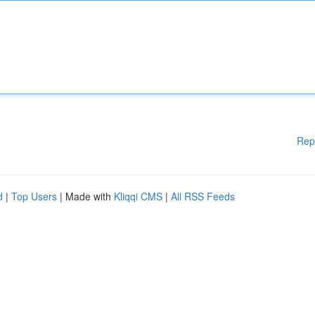
Rep
d
|
Top Users
| Made with
Kliqqi CMS
|
All RSS Feeds