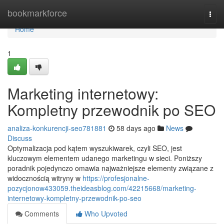
Home
bookmarkforce
Togg
navi
Home
1
Marketing internetowy:
Kompletny przewodnik po SEO
analiza-konkurencji-seo781881
58 days ago
News
Discuss
Optymalizacja pod kątem wyszukiwarek, czyli SEO, jest
kluczowym elementem udanego marketingu w sieci. Poniższy
poradnik pojedynczo omawia najważniejsze elementy związane z
widocznością witryny w
https://profesjonalne-
pozycjonow433059.theideasblog.com/42215668/marketing-
internetowy-kompletny-przewodnik-po-seo
Comments
Who Upvoted