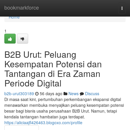
Home
bookmarkforce
Togg
navi
Home
1
B2B Urut: Peluang
Kesempatan Potensi dan
Tantangan di Era Zaman
Periode Digital
b2b-urut303189
56 days ago
News
Discuss
Di masa saat kini, pertumbuhan perkembangan ekspansi digital
menawarkan membuka menyajikan peluang kesempatan potensi
besar bagi bisnis usaha perusahaan B2B Urut. Namun, tetapi
kendala tantangan hambatan juga terdapat.
https://aliciaajfl426463.blogoxo.com/profile