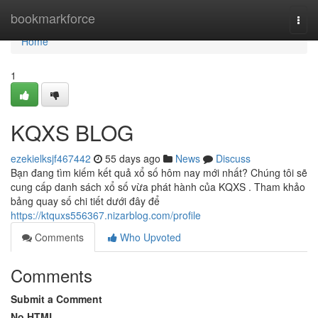
Home
bookmarkforce
Togg
navi
Home
1
KQXS BLOG
ezekielksjf467442
55 days ago
News
Discuss
Bạn đang tìm kiếm kết quả xổ số hôm nay mới nhất? Chúng tôi sẽ
cung cấp danh sách xổ số vừa phát hành của KQXS . Tham khảo
bảng quay số chi tiết dưới đây để
https://ktquxs556367.nizarblog.com/profile
Comments
Who Upvoted
Comments
Submit a Comment
No HTML