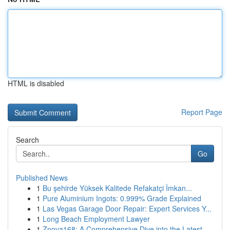
HTML is disabled
Report Page
Search
Go
Published News
1
Bu şehirde Yüksek Kalitede Refakatçi İmkan...
1
Pure Aluminium Ingots: 0.999% Grade Explained
1
Las Vegas Garage Door Repair: Expert Services Y...
1
Long Beach Employment Lawyer
1
Znova168: A Comprehensive Dive into the Latest ...